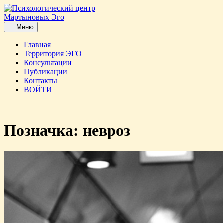
Перейти
до
вмісту
Меню
Меню
Главная
Территория ЭГО
Консультации
Публикации
Контакты
ВОЙТИ
Кнопка
закриття
Позначка:
невроз