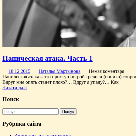
Паническая
Паническая атака. Часть 1
атака.
18.12.2015
Наталья
18.12.2015
|
Наталья Мартынова
|
Немає коментаря
Часть
Мартынова
Паническая атака – это приступ острой тревоги (паника) 
1
Вдруг мне опять станет плохо?… Вдруг я упаду?… Как
Читати
Читати далі
далі
Поиск
Пошук:
Рубрики сайта
Занимательная психология