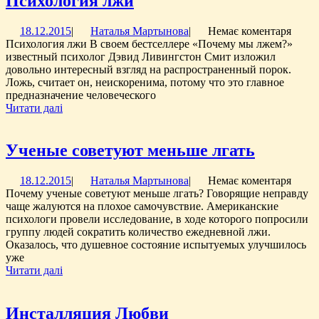
Психология лжи
Ваш
лжи
18.12.2015
Наталья
18.12.2015
|
Наталья Мартынова
|
Немає коментаря
жизн
Мартынова
Психология лжи В своем бестселлере «Почему мы лжем?»
известный психолог Дэвид Ливингстон Смит изложил
довольно интересный взгляд на распространенный порок.
Ложь, считает он, неискоренима, потому что это главное
предназначение человеческого
Читати
Читати далі
далі
Ученые
Ученые советуют меньше лгать
советую
18.12.2015
Наталья
18.12.2015
|
Наталья Мартынова
|
Немає коментаря
меньше
Мартынова
Почему ученые советуют меньше лгать? Говорящие неправду
лгать
чаще жалуются на плохое самочувствие. Американские
психологи провели исследование, в ходе которого попросили
группу людей сократить количество ежедневной лжи.
Оказалось, что душевное состояние испытуемых улучшилось
уже
Читати
Читати далі
далі
Инсталляция
Инсталляция Любви