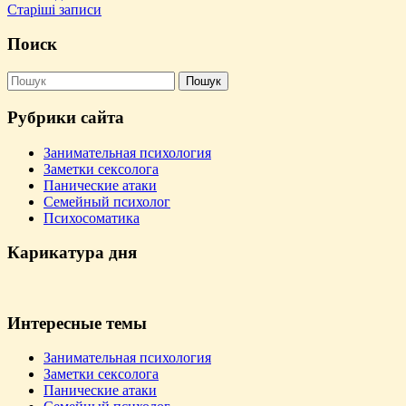
Навігація
далі
Старіші записи
за
Поиск
записами
Пошук:
Рубрики сайта
Занимательная психология
Заметки сексолога
Панические атаки
Семейный психолог
Психосоматика
Карикатура дня
Интересные темы
Занимательная психология
Заметки сексолога
Панические атаки