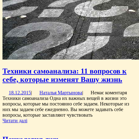
Техники самоанализа: 11 вопросов к
Техн
себе, которые изменят Вашу жизнь
само
18.12.2015
Наталья
18.12.2015
|
Наталья Мартынова
|
Немає коментаря
11
Мартынова
Техники самоанализа Одна их важных вещей в жизни это
вопр
вопросы, которые мы постоянно себе задаем. Некоторые из
них мы задаем себе ежедневно. Вы можете задавать себе
к
вопросы, которые заставляют чувствовать
себе,
Читати
Читати далі
далі
кото
изме
Психология