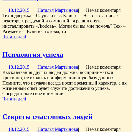
Любви
18.12.2015
Наталья
18.12.2015
|
Наталья Мартынова
|
Немає коментаря
Мартынова
Техподдержка – Слушаю вас. Клиент – Э-э-э-э-э… после
некоторых раздумий и сомнений , я решил опять
инсталлировать «Любовь». Могли бы вы мне помочь? Тех- –
Разумеется. Если вы готовы, то
Читати
Читати далі
далі
Психология
Психология успеха
успеха
18.12.2015
Наталья
18.12.2015
|
Наталья Мартынова
|
Немає коментаря
Мартынова
Высказывания других людей должны восприниматься
критично, не входить в информационную базу данных.
Помните, что неудачи всегда носят временный характер, а их
жизненный опыт будет служить достижению успеха.
Сосредоточьте свое внимание
Читати
Читати далі
далі
Секреты
Секреты счастливых людей
счастливых
18.12.2015
Наталья
18.12.2015
|
Наталья Мартынова
|
Немає коментаря