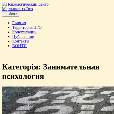
Перейти
до
вмісту
Меню
Меню
Главная
Территория ЭГО
Консультации
Публикации
Контакты
ВОЙТИ
Кнопка
закриття
Категорія:
Занимательная
психология