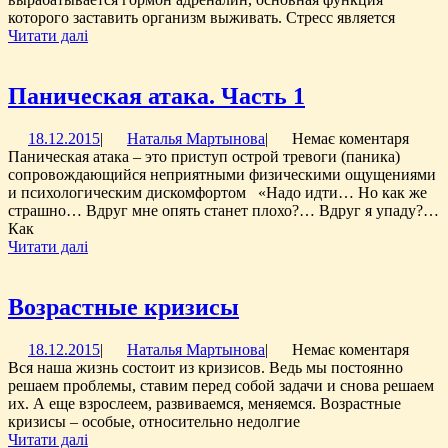
которого заставить организм выживать. Стресс является
Читати
Читати далі
далі
Паническая
Паническая атака. Часть 1
атака.
18.12.2015
Наталья
18.12.2015
|
Наталья Мартынова
|
Немає коментаря
Часть
Мартынова
Паническая атака – это приступ острой тревоги (паника)
1
сопровождающийся неприятными физическими ощущениями
и психологическим дискомфортом «Надо идти… Но как же
страшно… Вдруг мне опять станет плохо?… Вдруг я упаду?…
Как
Читати
Читати далі
далі
Возрастные
Возрастные кризисы
кризисы
18.12.2015
Наталья
18.12.2015
|
Наталья Мартынова
|
Немає коментаря
Мартынова
Вся наша жизнь состоит из кризисов. Ведь мы постоянно
решаем проблемы, ставим перед собой задачи и снова решаем
их. А еще взрослеем, развиваемся, меняемся. Возрастные
кризисы – особые, относительно недолгие
Читати
Читати далі