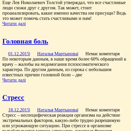
людей
Мартынова
Еще Лев Николаевич Толстой утверждал, что все счастливые
люди схожи друг с другом. Так может, стоит
проанализировать, какие именно качества им присущи? Ведь
это может помочь стать счастливыми и нам!
Читати
Читати далі
далі
Головная
Головная боль
боль
01.12.2015
Наталья
01.12.2015
|
Наталья Мартынова
|
Немає коментаря
Мартынова
По некоторым данным, в наше время более 60% обращений к
врачу – жалобы на недомогания психосоматического
характера. По другим данным, из сорока с небольшим
известных причин головной боли – две
Читати
Читати далі
далі
Стресс
Стресс
18.12.2015
Наталья
18.12.2015
|
Наталья Мартынова
|
Немає коментаря
Мартынова
Стресс – неспецифическая реакция организма на действие
экстремальных факторов, какую-либо трудно разрешимую
или угрожающую ситуацию. При стрессе в организме
вырабатывается гормон адреналин, основная функция