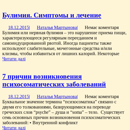
далі
Булимия
Булимия. Симптомы и лечение
Симпто
18.12.2015
Наталья
18.12.2015
|
Наталья Мартынова
|
Немає коментаря
и
Мартынова
Булимия или нервная булимия – это нарушение приема пищи,
лечение
характеризующееся регулярным перееданием и
самоиндуцированной рвотой. Иногда пациенты также
используют слабительные, мочегонные средства и/или
клизмы, чтобы избавиться от лишних калорий. Некоторые
Читати
Читати далі
далі
7 причин возникновения
7
психосоматических заболеваний
причин
18.12.2015
Наталья
18.12.2015
|
Наталья Мартынова
|
Немає коментаря
возник
Мартынова
Буквальное значение термина “психосоматика” связано с
психос
двумя его толкованиями, базирующимися на переводе
греческих слов “psyche” – душа и “soma” – тело. Существует
заболе
семь основных причин возникновения психосоматических
заболеваний: • Внутренний конфликт
Читати
Читати далі