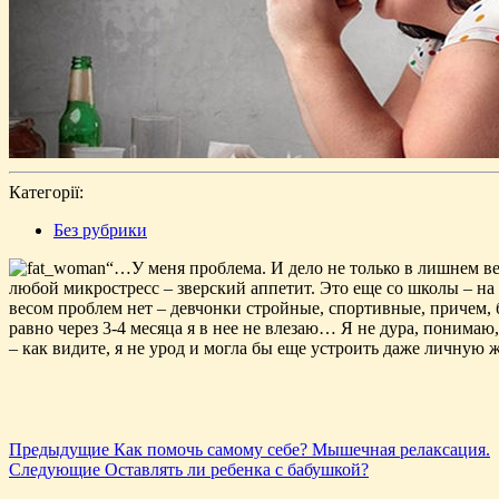
Категорії:
Без рубрики
“…У меня проблема. И дело не только в лишнем ве
любой микростресс – зверский аппетит. Это еще со школы – на э
весом проблем нет – девчонки стройные, спортивные, причем, 
равно через 3-4 месяца я в нее не влезаю… Я не дура, понима
– как видите, я не урод и могла бы еще устроить даже личную жи
Навігація
Попередній
Предыдущие
Как помочь самому себе? Мышечная релаксация.
Наступний
запис:
Следующие
Оставлять ли ребенка с бабушкой?
записів
запис: