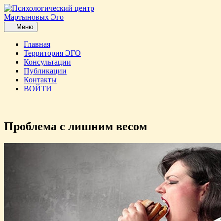
Перейти
до
вмісту
Меню
Меню
Главная
Территория ЭГО
Консультации
Публикации
Контакты
ВОЙТИ
Кнопка
закриття
Проблема с лишним весом